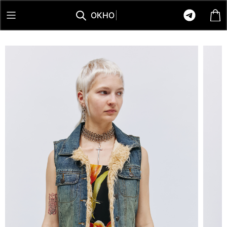
О
К
Н
О