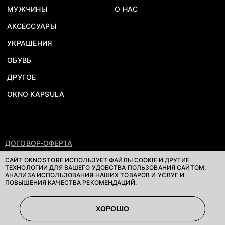
МУЖЧИНЫ
О НАС
АКСЕССУАРЫ
УКРАШЕНИЯ
ОБУВЬ
ДРУГОЕ
OKNO KAPSULA
ДОГОВОР-ОФЕРТА
ПОЛИТИКА КОНФИДЕНЦИАЛЬНОСТИ
САЙТ OKNO.STORE ИСПОЛЬЗУЕТ
ФАЙЛЫ COOKIE
И ДРУГИЕ
ТЕХНОЛОГИИ ДЛЯ ВАШЕГО УДОБСТВА ПОЛЬЗОВАНИЯ САЙТОМ,
АНАЛИЗА ИСПОЛЬЗОВАНИЯ НАШИХ ТОВАРОВ И УСЛУГ И
©OKNOSTORE. ВСЕ ПРАВА ЗАЩИЩЕНЫ
ПОВЫШЕНИЯ КАЧЕСТВА РЕКОМЕНДАЦИЙ.
ХОРОШО