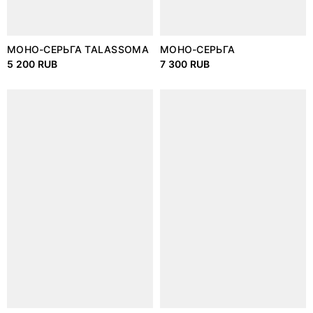
МОНО-СЕРЬГА TALASSOMA
МОНО-СЕРЬГА
BATSQUEAK.FORGE
5 200 RUB
7 300 RUB