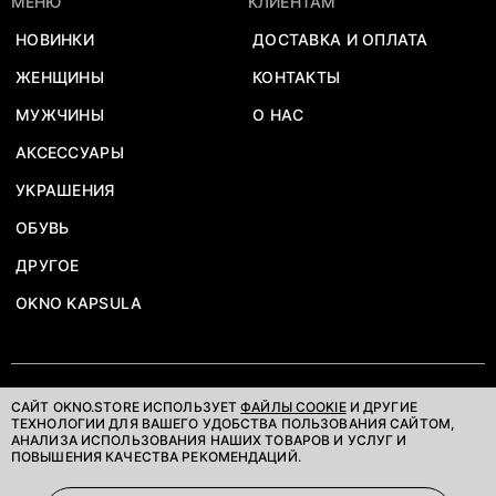
МЕНЮ
КЛИЕНТАМ
НОВИНКИ
ДОСТАВКА И ОПЛАТА
ЖЕНЩИНЫ
КОНТАКТЫ
МУЖЧИНЫ
О НАС
АКСЕССУАРЫ
УКРАШЕНИЯ
ОБУВЬ
ДРУГОЕ
OKNO KAPSULA
САЙТ OKNO.STORE ИСПОЛЬЗУЕТ
ФАЙЛЫ COOKIE
И ДРУГИЕ
ДОГОВОР-ОФЕРТА
ТЕХНОЛОГИИ ДЛЯ ВАШЕГО УДОБСТВА ПОЛЬЗОВАНИЯ САЙТОМ,
АНАЛИЗА ИСПОЛЬЗОВАНИЯ НАШИХ ТОВАРОВ И УСЛУГ И
ПОЛИТИКА КОНФИДЕНЦИАЛЬНОСТИ
ПОВЫШЕНИЯ КАЧЕСТВА РЕКОМЕНДАЦИЙ.
©OKNOSTORE. ВСЕ ПРАВА ЗАЩИЩЕНЫ