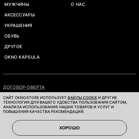
МУЖЧИНЫ
О НАС
АКСЕССУАРЫ
УКРАШЕНИЯ
ОБУВЬ
ДРУГОЕ
OKNO KAPSULA
ДОГОВОР-ОФЕРТА
ПОЛИТИКА КОНФИДЕНЦИАЛЬНОСТИ
САЙТ OKNO.STORE ИСПОЛЬЗУЕТ
ФАЙЛЫ COOKIE
И ДРУГИЕ
ТЕХНОЛОГИИ ДЛЯ ВАШЕГО УДОБСТВА ПОЛЬЗОВАНИЯ САЙТОМ,
АНАЛИЗА ИСПОЛЬЗОВАНИЯ НАШИХ ТОВАРОВ И УСЛУГ И
©OKNOSTORE. ВСЕ ПРАВА ЗАЩИЩЕНЫ
ПОВЫШЕНИЯ КАЧЕСТВА РЕКОМЕНДАЦИЙ.
ХОРОШО