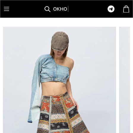
О
К
Н
О