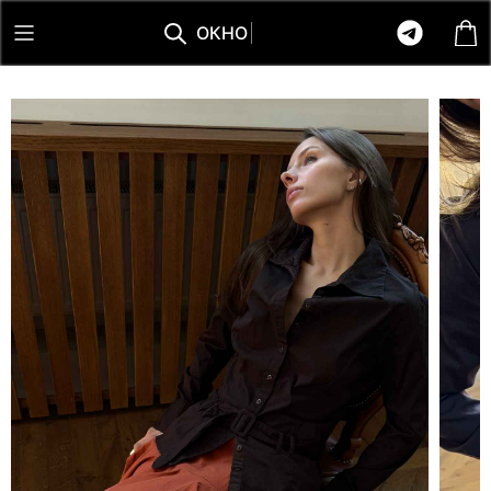
О
К
Н
О