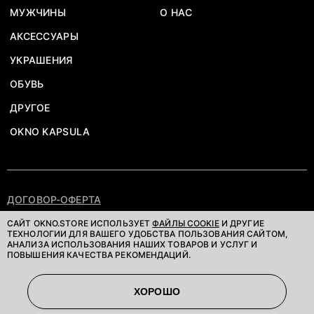
МУЖЧИНЫ
О НАС
АКСЕССУАРЫ
УКРАШЕНИЯ
ОБУВЬ
ДРУГОЕ
OKNO KAPSULA
ДОГОВОР-ОФЕРТА
ПОЛИТИКА КОНФИДЕНЦИАЛЬНОСТИ
САЙТ OKNO.STORE ИСПОЛЬЗУЕТ
ФАЙЛЫ COOKIE
И ДРУГИЕ
ТЕХНОЛОГИИ ДЛЯ ВАШЕГО УДОБСТВА ПОЛЬЗОВАНИЯ САЙТОМ,
АНАЛИЗА ИСПОЛЬЗОВАНИЯ НАШИХ ТОВАРОВ И УСЛУГ И
©OKNOSTORE. ВСЕ ПРАВА ЗАЩИЩЕНЫ
ПОВЫШЕНИЯ КАЧЕСТВА РЕКОМЕНДАЦИЙ.
ХОРОШО