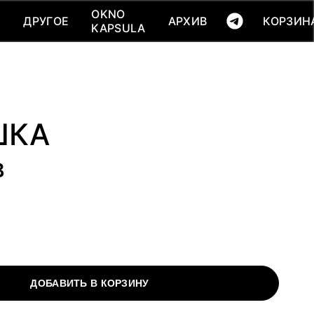
КОРЗИНА(
0
)
OKNO
OKNO
Ь
ДРУГОЕ
АРХИВ
КОРЗИН
Ь
ДРУГОЕ
АРХИВ
KAPSULA
KAPSULA
ШКА
B
ДОБАВИТЬ В КОРЗИНУ