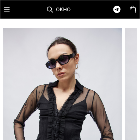
О
К
Н
О