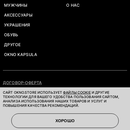
МУЖЧИНЫ
О НАС
АКСЕССУАРЫ
УКРАШЕНИЯ
ОБУВЬ
ДРУГОЕ
OKNO KAPSULA
ДОГОВОР-ОФЕРТА
ПОЛИТИКА КОНФИДЕНЦИАЛЬНОСТИ
САЙТ OKNO.STORE ИСПОЛЬЗУЕТ
ФАЙЛЫ COOKIE
И ДРУГИЕ
ТЕХНОЛОГИИ ДЛЯ ВАШЕГО УДОБСТВА ПОЛЬЗОВАНИЯ САЙТОМ,
АНАЛИЗА ИСПОЛЬЗОВАНИЯ НАШИХ ТОВАРОВ И УСЛУГ И
©OKNOSTORE. ВСЕ ПРАВА ЗАЩИЩЕНЫ
ПОВЫШЕНИЯ КАЧЕСТВА РЕКОМЕНДАЦИЙ.
ХОРОШО