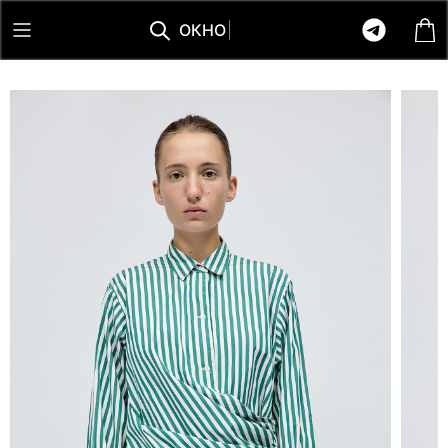
О
К
Н
О