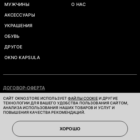
МУЖЧИНЫ
О НАС
АКСЕССУАРЫ
УКРАШЕНИЯ
ОБУВЬ
ДРУГОЕ
OKNO KAPSULA
ДОГОВОР-ОФЕРТА
ПОЛИТИКА КОНФИДЕНЦИАЛЬНОСТИ
САЙТ OKNO.STORE ИСПОЛЬЗУЕТ
ФАЙЛЫ COOKIE
И ДРУГИЕ
ТЕХНОЛОГИИ ДЛЯ ВАШЕГО УДОБСТВА ПОЛЬЗОВАНИЯ САЙТОМ,
АНАЛИЗА ИСПОЛЬЗОВАНИЯ НАШИХ ТОВАРОВ И УСЛУГ И
©OKNOSTORE. ВСЕ ПРАВА ЗАЩИЩЕНЫ
ПОВЫШЕНИЯ КАЧЕСТВА РЕКОМЕНДАЦИЙ.
ХОРОШО