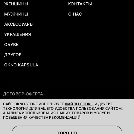
ЖЕНЩИНЫ
КОНТАКТЫ
МУЖЧИНЫ
О НАС
АКСЕССУАРЫ
УКРАШЕНИЯ
ОБУВЬ
ДРУГОЕ
OKNO KAPSULA
ДОГОВОР-ОФЕРТА
ПОЛИТИКА КОНФИДЕНЦИАЛЬНОСТИ
САЙТ OKNO.STORE ИСПОЛЬЗУЕТ
ФАЙЛЫ COOKIE
И ДРУГИЕ
ТЕХНОЛОГИИ ДЛЯ ВАШЕГО УДОБСТВА ПОЛЬЗОВАНИЯ САЙТОМ,
АНАЛИЗА ИСПОЛЬЗОВАНИЯ НАШИХ ТОВАРОВ И УСЛУГ И
©OKNOSTORE. ВСЕ ПРАВА ЗАЩИЩЕНЫ
ПОВЫШЕНИЯ КАЧЕСТВА РЕКОМЕНДАЦИЙ.
ХОРОШО