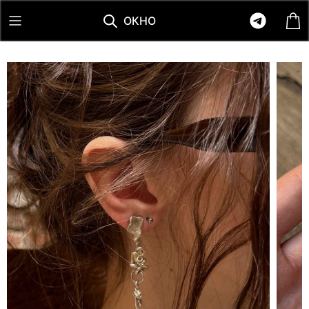
О
К
Н
О