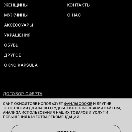
ЖЕНЩИНЫ
КОНТАКТЫ
МУЖЧИНЫ
О НАС
АКСЕССУАРЫ
УКРАШЕНИЯ
ОБУВЬ
ДРУГОЕ
OKNO KAPSULA
ДОГОВОР-ОФЕРТА
ПОЛИТИКА КОНФИДЕНЦИАЛЬНОСТИ
САЙТ OKNO.STORE ИСПОЛЬЗУЕТ
ФАЙЛЫ COOKIE
И ДРУГИЕ
ТЕХНОЛОГИИ ДЛЯ ВАШЕГО УДОБСТВА ПОЛЬЗОВАНИЯ САЙТОМ,
АНАЛИЗА ИСПОЛЬЗОВАНИЯ НАШИХ ТОВАРОВ И УСЛУГ И
©OKNOSTORE. ВСЕ ПРАВА ЗАЩИЩЕНЫ
ПОВЫШЕНИЯ КАЧЕСТВА РЕКОМЕНДАЦИЙ.