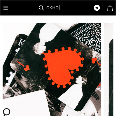
О
К
Н
О