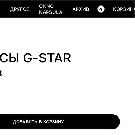
КОРЗИНА(
0
)
OKNO
OKNO
Ь
ДРУГОЕ
АРХИВ
КОРЗИН
Ь
ДРУГОЕ
АРХИВ
KAPSULA
KAPSULA
СЫ G-STAR
B
ДОБАВИТЬ В КОРЗИНУ