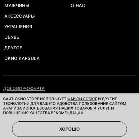
МУЖЧИНЫ
О НАС
АКСЕССУАРЫ
УКРАШЕНИЯ
ОБУВЬ
ДРУГОЕ
OKNO KAPSULA
ДОГОВОР-ОФЕРТА
ПОЛИТИКА КОНФИДЕНЦИАЛЬНОСТИ
САЙТ OKNO.STORE ИСПОЛЬЗУЕТ
ФАЙЛЫ COOKIE
И ДРУГИЕ
ТЕХНОЛОГИИ ДЛЯ ВАШЕГО УДОБСТВА ПОЛЬЗОВАНИЯ САЙТОМ,
АНАЛИЗА ИСПОЛЬЗОВАНИЯ НАШИХ ТОВАРОВ И УСЛУГ И
©OKNOSTORE. ВСЕ ПРАВА ЗАЩИЩЕНЫ
ПОВЫШЕНИЯ КАЧЕСТВА РЕКОМЕНДАЦИЙ.
ХОРОШО