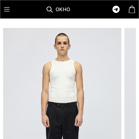
О
К
Н
О