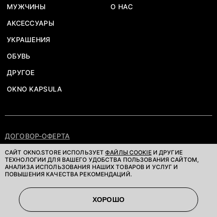
МУЖЧИНЫ
О НАС
АКСЕССУАРЫ
УКРАШЕНИЯ
ОБУВЬ
ДРУГОЕ
OKNO KAPSULA
ДОГОВОР-ОФЕРТА
ПОЛИТИКА КОНФИДЕНЦИАЛЬНОСТИ
САЙТ OKNO.STORE ИСПОЛЬЗУЕТ
ФАЙЛЫ COOKIE
И ДРУГИЕ
ТЕХНОЛОГИИ ДЛЯ ВАШЕГО УДОБСТВА ПОЛЬЗОВАНИЯ САЙТОМ,
АНАЛИЗА ИСПОЛЬЗОВАНИЯ НАШИХ ТОВАРОВ И УСЛУГ И
©OKNOSTORE. ВСЕ ПРАВА ЗАЩИЩЕНЫ
ПОВЫШЕНИЯ КАЧЕСТВА РЕКОМЕНДАЦИЙ.
ХОРОШО