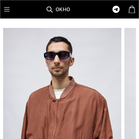
О
К
Н
О